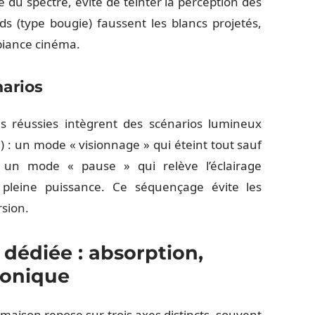
 du spectre, évite de teinter la perception des
ds (type bougie) faussent les blancs projetés,
mbiance cinéma.
narios
ons réussies intègrent des scénarios lumineux
: un mode « visionnage » qui éteint tout sauf
, un mode « pause » qui relève l’éclairage
pleine puissance. Ce séquençage évite les
sion.
dédiée : absorption,
phonique
maison repose sur trois axes distincts, souvent