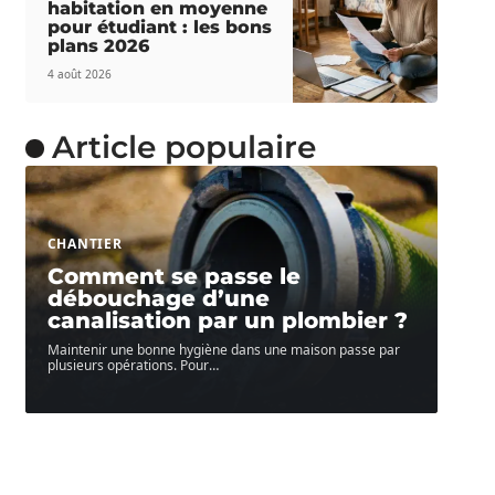
habitation en moyenne
pour étudiant : les bons
plans 2026
4 août 2026
Article populaire
CHANTIER
Comment se passe le
débouchage d’une
canalisation par un plombier ?
Maintenir une bonne hygiène dans une maison passe par
plusieurs opérations. Pour
…