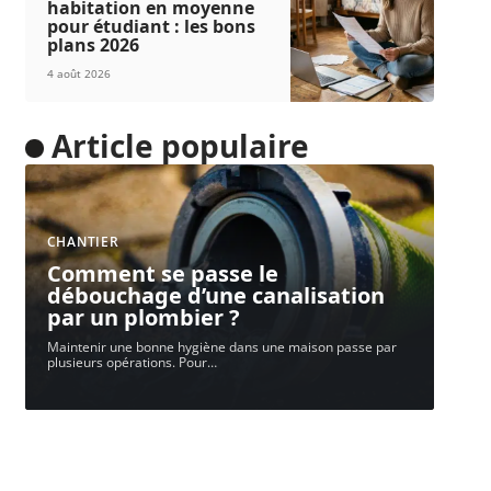
habitation en moyenne
pour étudiant : les bons
plans 2026
4 août 2026
Article populaire
CHANTIER
Comment se passe le
débouchage d’une canalisation
par un plombier ?
Maintenir une bonne hygiène dans une maison passe par
plusieurs opérations. Pour
…