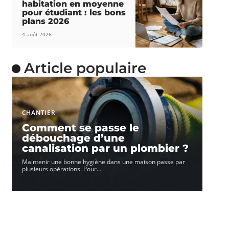
habitation en moyenne
pour étudiant : les bons
plans 2026
4 août 2026
Article populaire
CHANTIER
Comment se passe le
débouchage d’une
canalisation par un plombier ?
Maintenir une bonne hygiène dans une maison passe par
plusieurs opérations. Pour
…