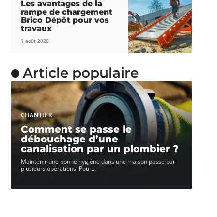
Les avantages de la
rampe de chargement
Brico Dépôt pour vos
travaux
1 août 2026
Article populaire
CHANTIER
Comment se passe le
débouchage d’une
canalisation par un plombier ?
Maintenir une bonne hygiène dans une maison passe par
plusieurs opérations. Pour
…