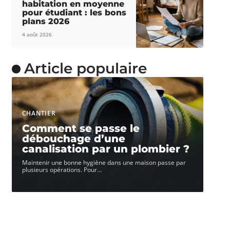
habitation en moyenne
pour étudiant : les bons
plans 2026
4 août 2026
Article populaire
CHANTIER
Comment se passe le
débouchage d’une
canalisation par un plombier ?
Maintenir une bonne hygiène dans une maison passe par
plusieurs opérations. Pour
…