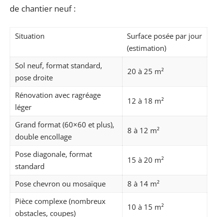
de chantier neuf :
Situation
Surface posée par jour
(estimation)
Sol neuf, format standard,
20 à 25 m²
pose droite
Rénovation avec ragréage
12 à 18 m²
léger
Grand format (60×60 et plus),
8 à 12 m²
double encollage
Pose diagonale, format
15 à 20 m²
standard
Pose chevron ou mosaïque
8 à 14 m²
Pièce complexe (nombreux
10 à 15 m²
obstacles, coupes)