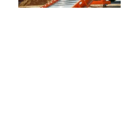
CHANTIER
Les avantages de la rampe de
chargement Brico Dépôt pour vos
travaux
1 août 2026
Article populaire
CHANTIER
Comment se passe le
débouchage d’une
canalisation par un
plombier ?
Maintenir une bonne hygiène dans une maison
passe par plusieurs opérations. Pour
…